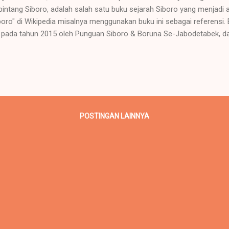
bintang Siboro, adalah salah satu buku sejarah Siboro yang menjadi a
boro" di Wikipedia misalnya menggunakan buku ini sebagai referensi. 
i pada tahun 2015 oleh Punguan Siboro & Boruna Se-Jabodetabek, da
pustakaan Universiteit Leiden di Belanda. Kini buku ini telah bisa did
erbit Bukunesia dengan harga Rp150.000. Buku bisa dipesan melalui 
or Whatsapp Bukunesia yaitu +628112868740 . Selain itu, bisa juga
opedia dan Shopee . Informasi lengkap buku ini adalah sebagai berik
kuran : 14×20 cm Halaman : xxvi, 250 hlm Tahun Terbit : 2024 Daftar i
ikut: BAB I PENDAHULUAN ...
POSTINGAN LAINNYA