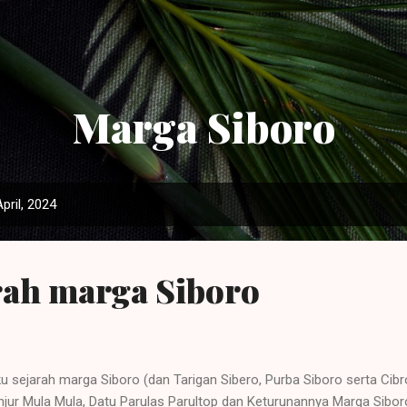
Langsung ke konten utama
Marga Siboro
pril, 2024
rah marga Siboro
u sejarah marga Siboro (dan Tarigan Sibero, Purba Siboro serta Cibro
njur Mula Mula, Datu Parulas Parultop dan Keturunannya Marga Siboro”,