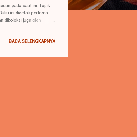
cuan pada saat ini. Topik
Buku ini dicetak pertama
n dikoleksi juga oleh
apatkan kembali melalui
situs Bukunesia melalui
BACA SELENGKAPNYA
 kamu pesan lewat
ut. ISBN : 978-623-8350-90-
si buku ini adalah sebagai