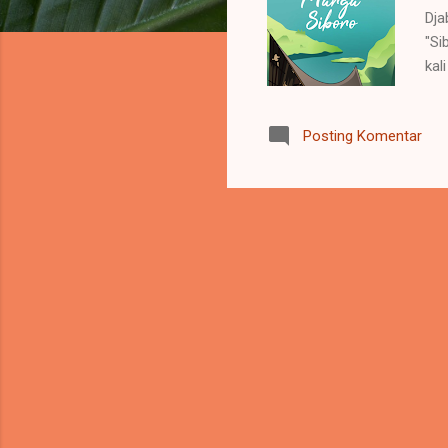
Dja
"Si
kal
per
pen
Posting Komentar
nom
Tok
2 U
ber