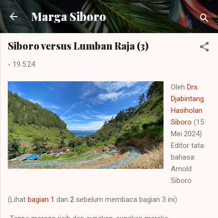
Langsung ke konten utama
Marga Siboro
Siboro versus Lumban Raja (3)
-
19.5.24
Oleh
Drs.
Djabintang
Hasiholan
Siboro
(15
Mei 2024)
Editor tata
bahasa:
Arnold
Siboro
(Lihat
bagian 1
dan
2
sebelum membaca bagian 3 ini)