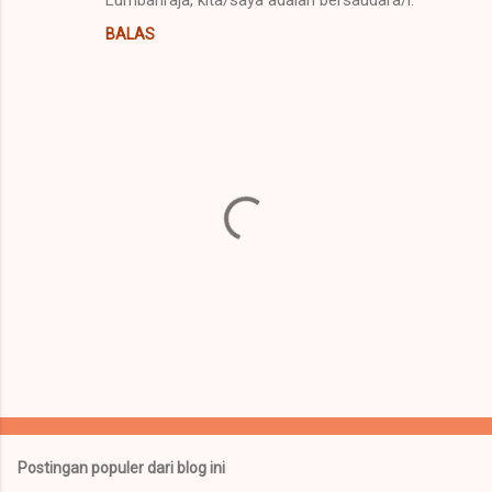
e
BALAS
n
t
a
r
P
o
s
t
Postingan populer dari blog ini
i