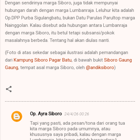
Dengan sendirinya marga Siboro, juga tidak mempunyai
hubungan darah dengan marga Lumbanraja. Leluhur kita adalah
Op.DPP Purba Sigulangbatu, bukan Datu Parulas Parultop marga
Nainggolan. Kalau disebut ada hubungan antara Lumbanraja
dengan marga Siboro, itu betul tetapi subsansi/pokok
masalahnya berbeda. Tentang hal akan diulas nanti.
(Foto di atas sekedar sebagai ilustrasi adalah pemandangan
dari
Kampung Siboro Pagar Batu
, di bawah bukit
Siboro Gaung
Gaung
, tempat asal marga Siboro, oleh
@andiksiboro
)
Op. Ayra Siboro
24/4/26 00:26
K
Tapi yang pasti, ada pesan/tona dari orang tua
o
kita marga Siboro pada umumnya, atau
m
khususnya saya pribadi, kalau dengan marga
Lumbanraja, kita/saya adalah bersaudara/i.